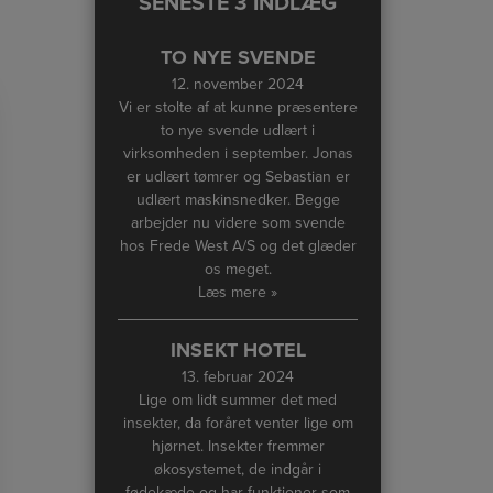
SENESTE 3 INDLÆG
TO NYE SVENDE
12. november 2024
Vi er stolte af at kunne præsentere
to nye svende udlært i
virksomheden i september. Jonas
er udlært tømrer og Sebastian er
udlært maskinsnedker. Begge
arbejder nu videre som svende
hos Frede West A/S og det glæder
os meget.
Læs mere »
INSEKT HOTEL
13. februar 2024
Lige om lidt summer det med
insekter, da foråret venter lige om
hjørnet. Insekter fremmer
økosystemet, de indgår i
fødekæde og har funktioner som