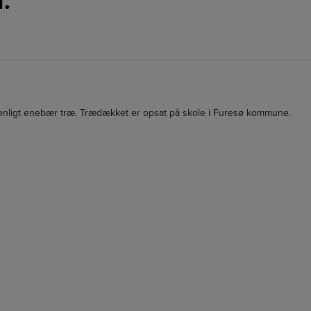
.
 venligt enebær træ. Trædækket er opsat på skole i Furesø kommune.