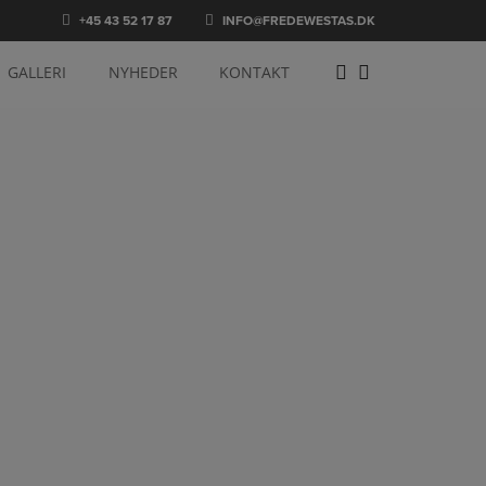
+45 43 52 17 87
INFO@FREDEWESTAS.DK
GALLERI
NYHEDER
KONTAKT