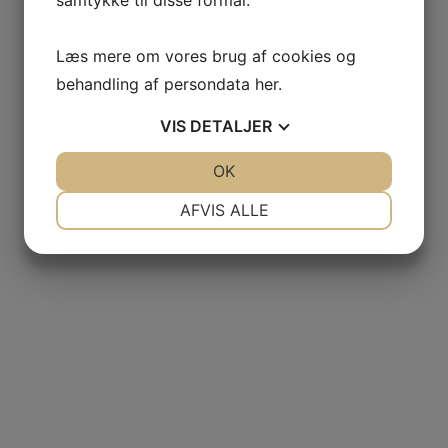
Læs mere om vores brug af cookies og
behandling af persondata
her
.
VIS
DETALJER
JA
NEJ
OK
JA
NEJ
NØDVENDIGE
PRÆFERENCER
AFVIS ALLE
JA
NEJ
JA
NEJ
MARKETING
STATISTIK
KONTAKT OS OG FÅ ET GODT TILBUD