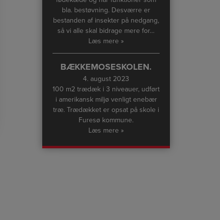
bla. bestøvning. Desværre er
bestanden af insekter på nedgang,
så vi alle skal bidrage mere for…
Læs mere »
BÆKKEMOSESKOLEN.
4. august 2023
100 m2 trædæk i 3 niveauer, udført
i amerikansk miljø venligt enebær
træ. Trædækket er opsat på skole i
Furesø kommune.
Læs mere »